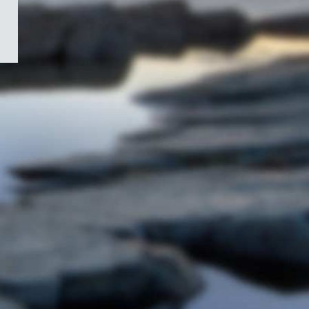
/
Symbole
du
gouvernement
du
Canada