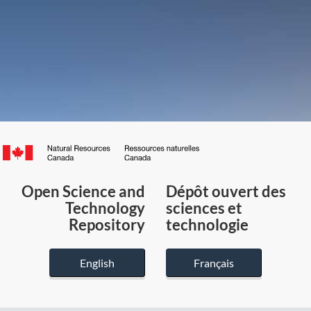
Canada.ca
/
Gouvernement
Open Science and
Dépôt ouvert des
du
Technology
sciences et
Canada
Repository
technologie
English
Français