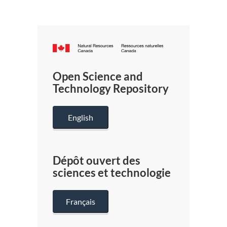
Canada.ca
/
Gouverneme
Open Science and
du
Technology Repository
Canada
English
Dépôt ouvert des
sciences et technologie
Français