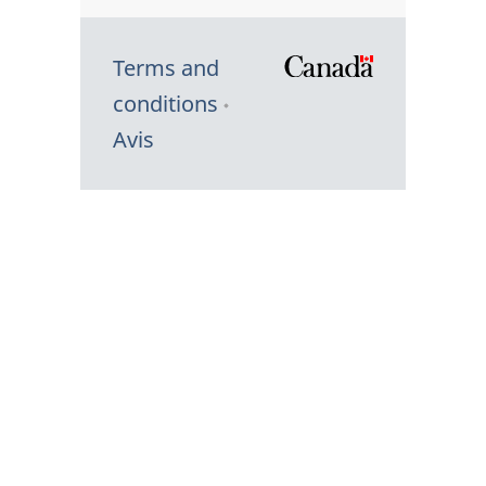
Terms and
/
conditions
Symbole
Avis
du
gouvernem
du
Canada