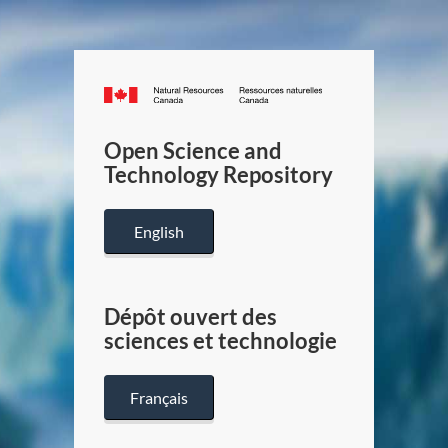
Canada.ca
/
Gouverneme
Open Science and
du
Technology Repository
Canada
English
Dépôt ouvert des
sciences et technologie
Français