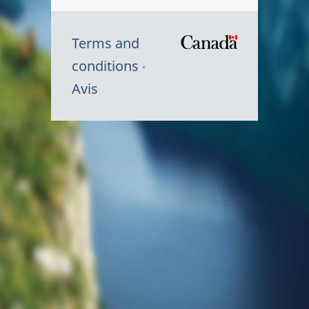
Terms and
/
conditions
Symbole
Avis
du
gouvernem
du
Canada