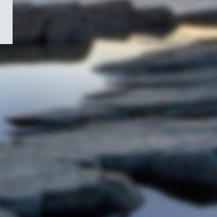
/
Symbole
du
gouvernement
du
Canada