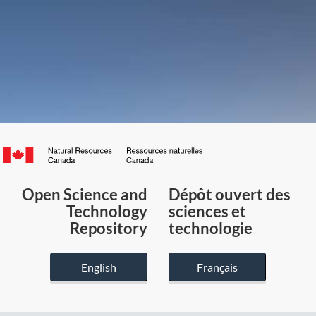
Canada.ca
/
Gouvernement
Open Science and
Dépôt ouvert des
du
Technology
sciences et
Canada
Repository
technologie
English
Français