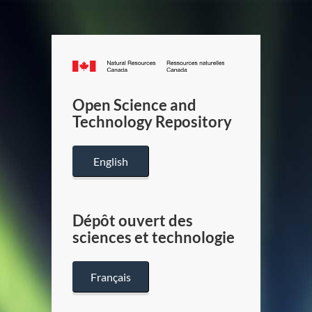
Canada.ca
/
Gouverneme
Open Science and
du
Technology Repository
Canada
English
Dépôt ouvert des
sciences et technologie
Français