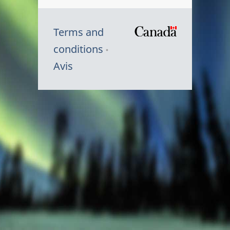
Terms and
/
conditions
Symbole
Avis
du
gouvernem
du
Canada