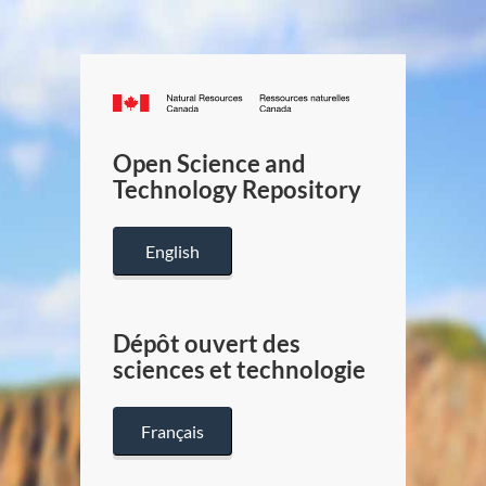
Canada.ca
/
Gouverneme
Open Science and
du
Technology Repository
Canada
English
Dépôt ouvert des
sciences et technologie
Français