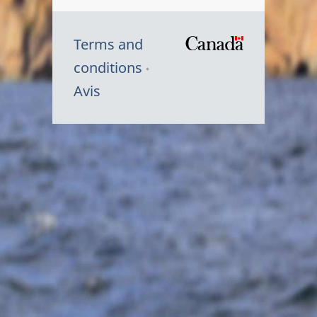
Terms and
/
conditions
Symbole
Avis
du
gouvernem
du
Canada