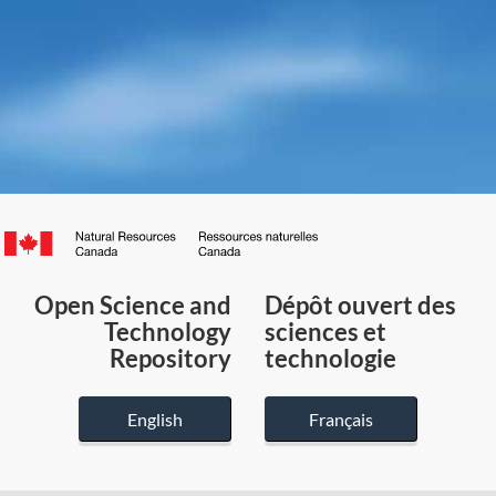
Canada.ca
/
Gouvernement
Open Science and
Dépôt ouvert des
du
Technology
sciences et
Canada
Repository
technologie
English
Français