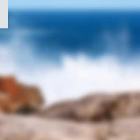
/
Symbole
du
gouvernement
du
Canada