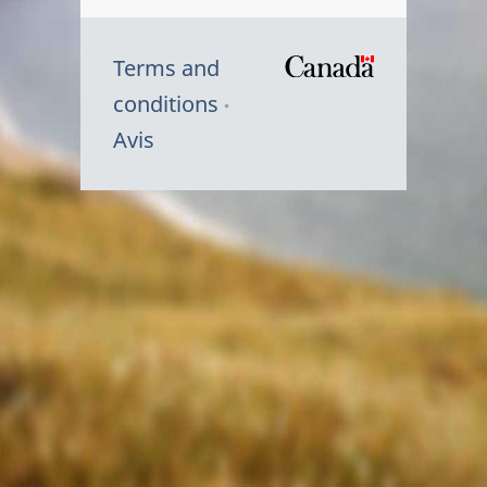
Terms and
/
conditions
Symbole
Avis
du
gouvernem
du
Canada