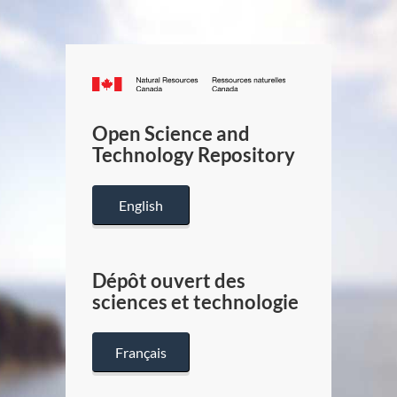
Canada.ca
/
Gouverneme
Open Science and
du
Technology Repository
Canada
English
Dépôt ouvert des
sciences et technologie
Français