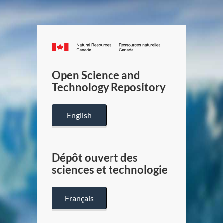
Canada.ca
/
Gouverneme
Open Science and
du
Technology Repository
Canada
English
Dépôt ouvert des
sciences et technologie
Français