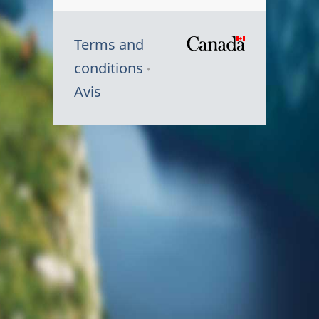
Terms and
/
conditions
Symbole
Avis
du
gouvernem
du
Canada