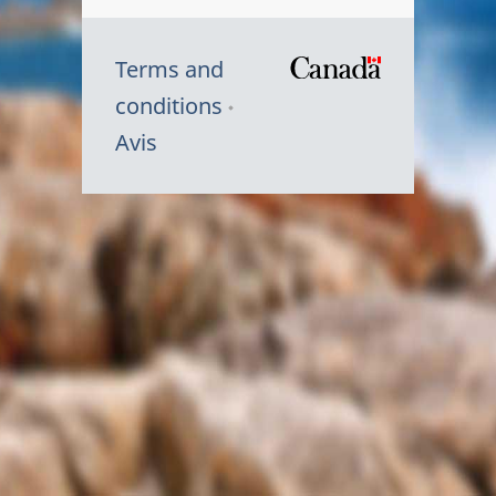
Terms and
/
conditions
Symbole
Avis
du
gouvernem
du
Canada