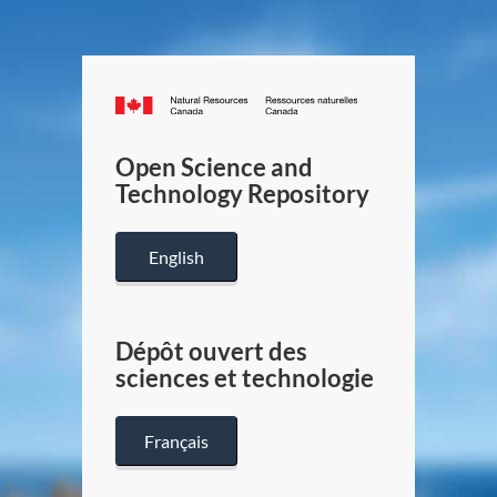
Canada.ca
/
Gouverneme
Open Science and
du
Technology Repository
Canada
English
Dépôt ouvert des
sciences et technologie
Français