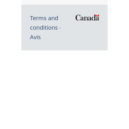
Terms and
/
conditions
Symbole
Avis
du
gouvernem
du
Canada