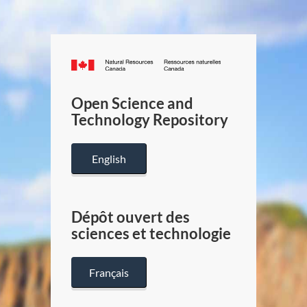
Canada.ca
/
Gouverneme
Open Science and
du
Technology Repository
Canada
English
Dépôt ouvert des
sciences et technologie
Français