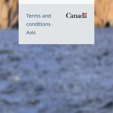
Terms and
/
conditions
Symbole
Avis
du
gouvernem
du
Canada