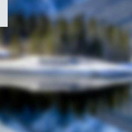
/
Symbole
du
gouvernement
du
Canada