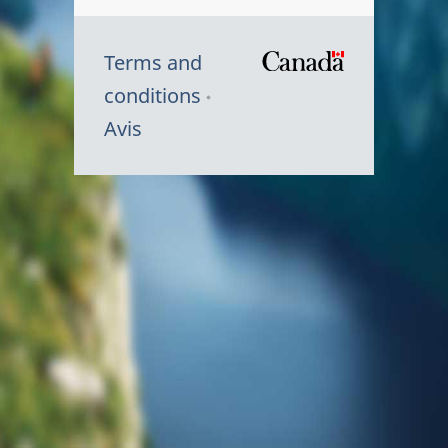
Terms and
/
conditions
Symbole
Avis
du
gouvernem
du
Canada