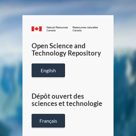
Canada.ca
/
Gouverneme
Open Science and
du
Technology Repository
Canada
English
Dépôt ouvert des
sciences et technologie
Français