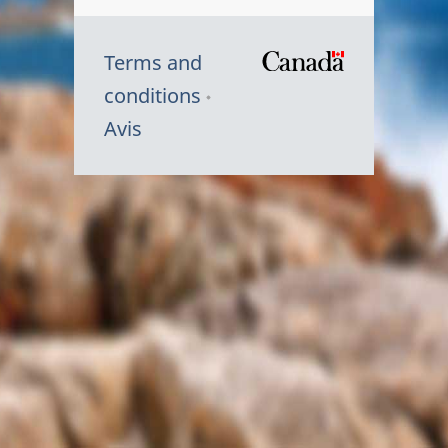
Terms and
/
conditions
Symbole
Avis
du
gouvernem
du
Canada