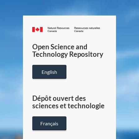
Canada.ca
/
Gouverneme
Open Science and
du
Technology Repository
Canada
English
Dépôt ouvert des
sciences et technologie
Français