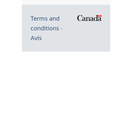
Terms and
/
conditions
Symbole
Avis
du
gouvernem
du
Canada