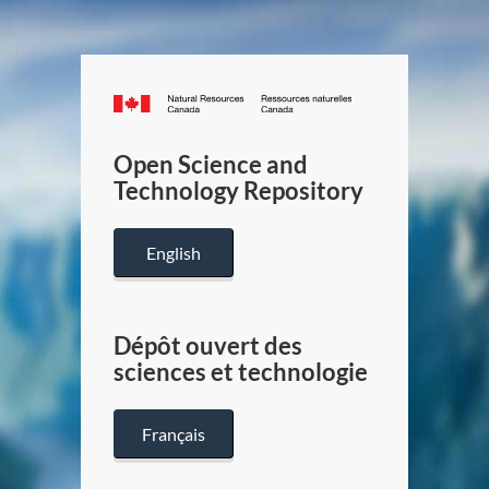
Canada.ca
/
Gouverneme
Open Science and
du
Technology Repository
Canada
English
Dépôt ouvert des
sciences et technologie
Français