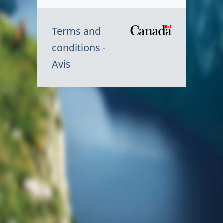
Terms and
/
conditions
Symbole
Avis
du
gouvernem
du
Canada