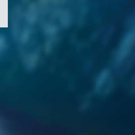
/
Symbole
du
gouvernement
du
Canada