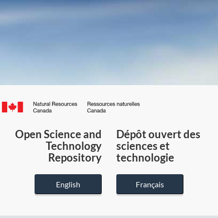
Canada.ca
/
Gouvernement
Open Science and
Dépôt ouvert des
du
Technology
sciences et
Canada
Repository
technologie
English
Français