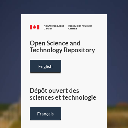
Canada.ca
/
Gouverneme
Open Science and
du
Technology Repository
Canada
English
Dépôt ouvert des
sciences et technologie
Français