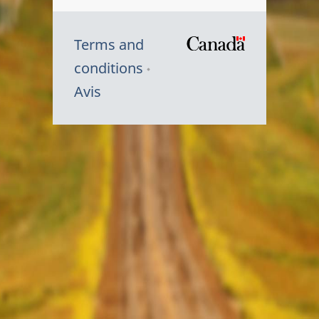
Terms and
/
conditions
Symbole
Avis
du
gouvernem
du
Canada