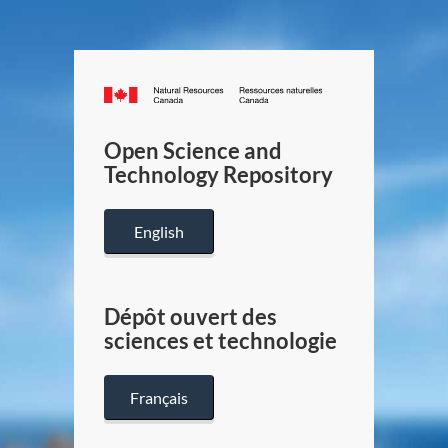
Canada.ca
/
Gouverneme
Open Science and
du
Technology Repository
Canada
English
Dépôt ouvert des
sciences et technologie
Français