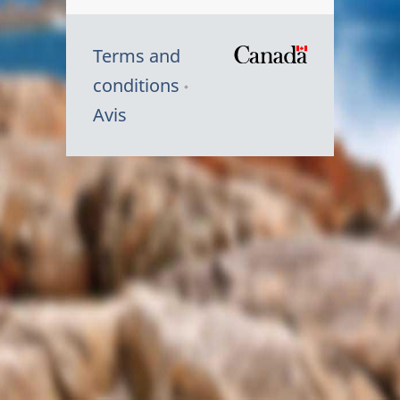
Terms and
/
conditions
Symbole
Avis
du
gouvernem
du
Canada