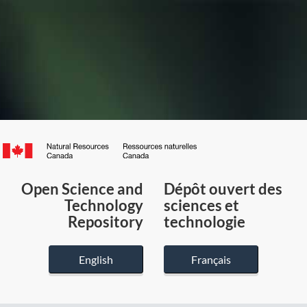
Canada.ca
/
Gouvernement
Open Science and
Dépôt ouvert des
du
Technology
sciences et
Canada
Repository
technologie
English
Français