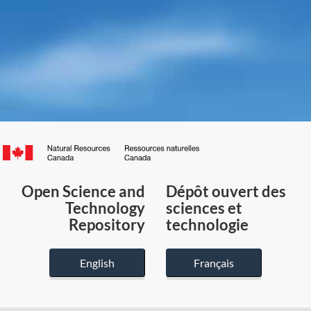
Canada.ca
/
Gouvernement
Open Science and
Dépôt ouvert des
du
Technology
sciences et
Canada
Repository
technologie
English
Français