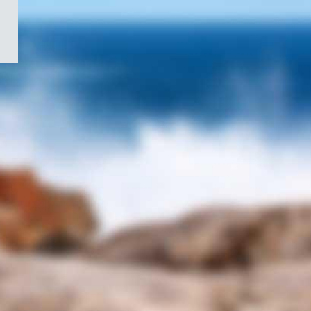
/
Symbole
du
gouvernement
du
Canada