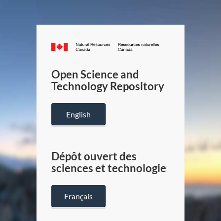
Canada.ca
/
Gouverneme
Open Science and
du
Technology Repository
Canada
English
Dépôt ouvert des
sciences et technologie
Français