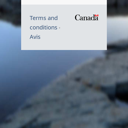
Terms and
/
conditions
Symbole
Avis
du
gouvernem
du
Canada