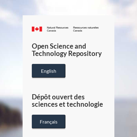
Canada.ca
/
Gouverneme
Open Science and
du
Technology Repository
Canada
English
Dépôt ouvert des
sciences et technologie
Français