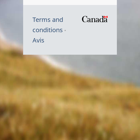
Terms and
/
conditions
Symbole
Avis
du
gouvernem
du
Canada