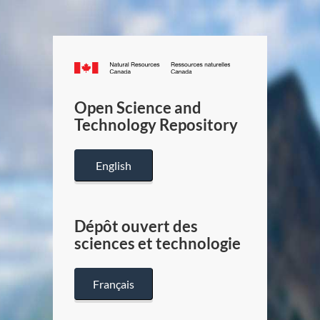
Canada.ca
/
Gouverneme
Open Science and
du
Technology Repository
Canada
English
Dépôt ouvert des
sciences et technologie
Français