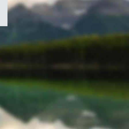
/
Symbole
du
gouvernement
du
Canada