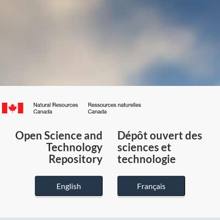
Canada.ca
/
Gouvernement
Open Science and
Dépôt ouvert des
du
Technology
sciences et
Canada
Repository
technologie
English
Français