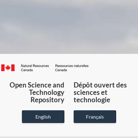
Canada.ca
/
Gouvernement
Open Science and
Dépôt ouvert des
du
Technology
sciences et
Canada
Repository
technologie
English
Français