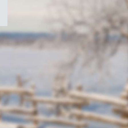
/
Symbole
du
gouvernement
du
Canada