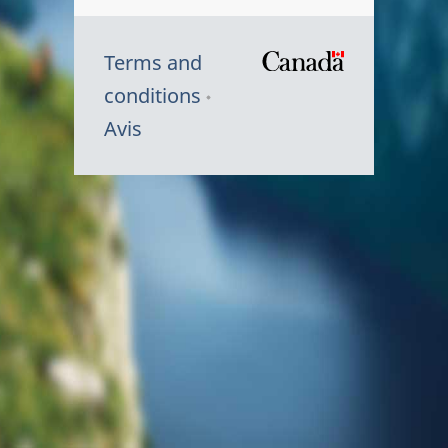
Terms and
/
conditions
Symbole
Avis
du
gouvernem
du
Canada