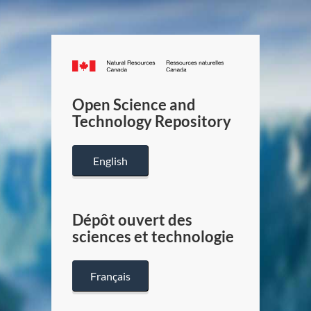
Canada.ca
/
Gouverneme
Open Science and
du
Technology Repository
Canada
English
Dépôt ouvert des
sciences et technologie
Français