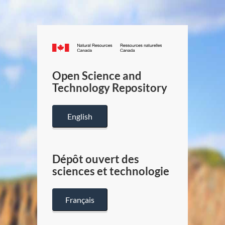
Canada.ca
/
Gouverneme
Open Science and
du
Technology Repository
Canada
English
Dépôt ouvert des
sciences et technologie
Français