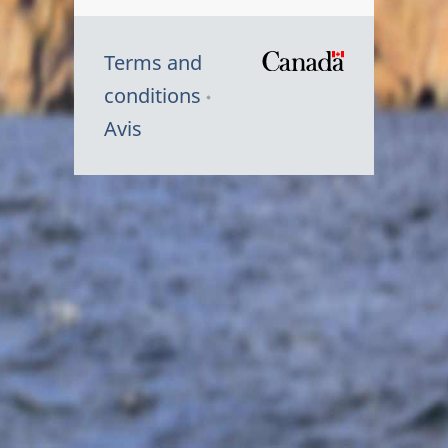
Terms and
/
conditions
Symbole
Avis
du
gouvernem
du
Canada