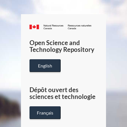
Canada.ca
/
Gouverneme
Open Science and
du
Technology Repository
Canada
English
Dépôt ouvert des
sciences et technologie
Français