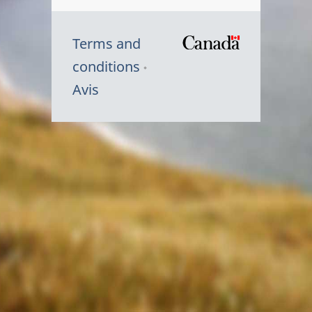
Terms and
/
conditions
Symbole
Avis
du
gouvernem
du
Canada