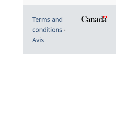
Terms and
/
conditions
Symbole
Avis
du
gouvernem
du
Canada