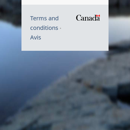
Terms and
/
conditions
Symbole
Avis
du
gouvernem
du
Canada