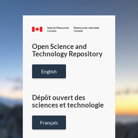
Canada.ca
/
Gouverneme
Open Science and
du
Technology Repository
Canada
English
Dépôt ouvert des
sciences et technologie
Français