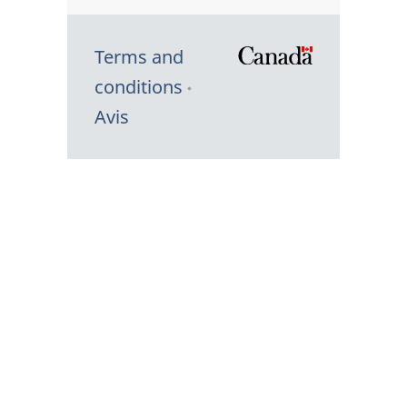
Terms and
/
conditions
Symbole
Avis
du
gouvernem
du
Canada