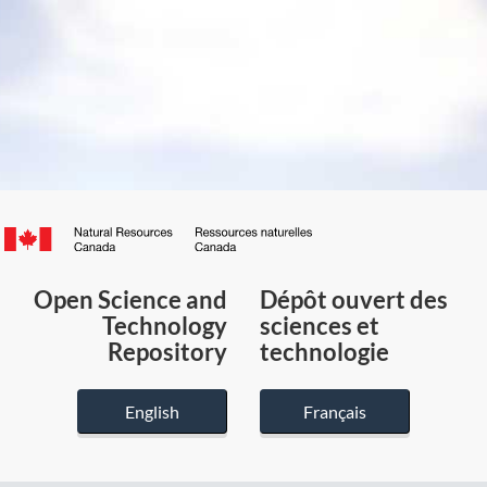
Canada.ca
/
Gouvernement
Open Science and
Dépôt ouvert des
du
Technology
sciences et
Canada
Repository
technologie
English
Français