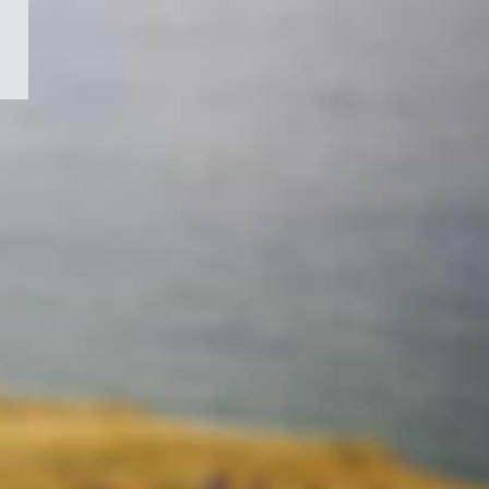
/
Symbole
du
gouvernement
du
Canada