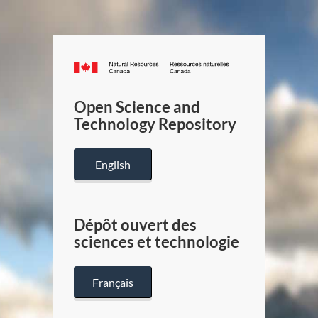
Canada.ca
/
Gouverneme
Open Science and
du
Technology Repository
Canada
English
Dépôt ouvert des
sciences et technologie
Français