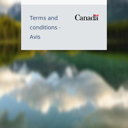
Terms and
/
conditions
Symbole
Avis
du
gouvernem
du
Canada