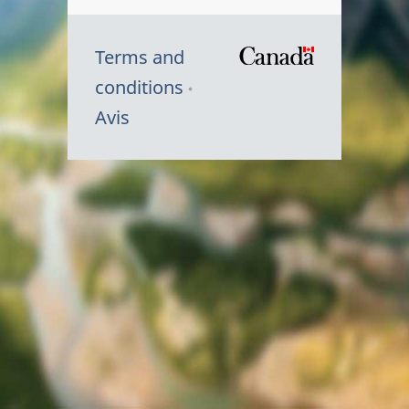
Terms and
/
conditions
Symbole
Avis
du
gouvernem
du
Canada