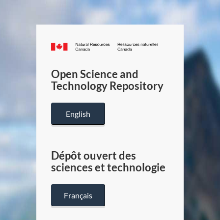
Canada.ca
/
Gouverneme
Open Science and
du
Technology Repository
Canada
English
Dépôt ouvert des
sciences et technologie
Français