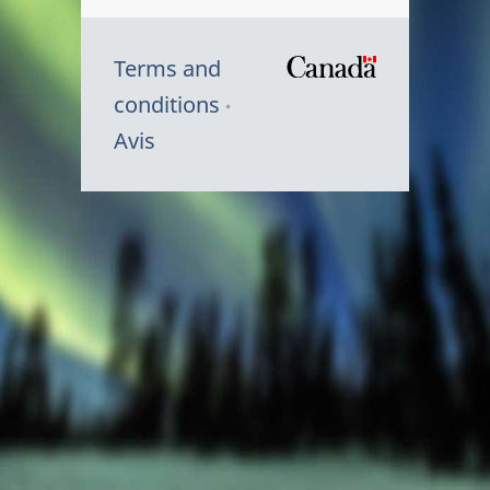
Terms and
/
conditions
Symbole
Avis
du
gouvernem
du
Canada