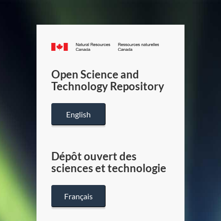
Canada.ca
/
Gouverneme
Open Science and
du
Technology Repository
Canada
English
Dépôt ouvert des
sciences et technologie
Français