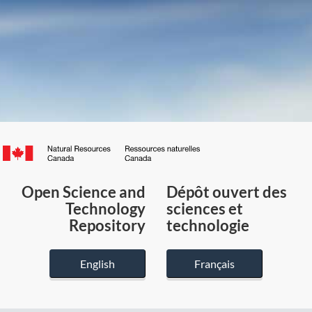
Canada.ca
/
Gouvernement
Open Science and
Dépôt ouvert des
du
Technology
sciences et
Canada
Repository
technologie
English
Français