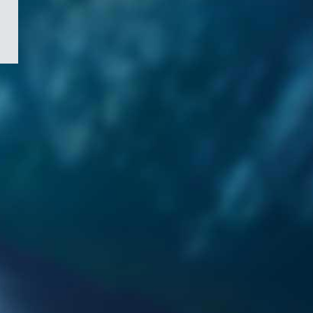
/
Symbole
du
gouvernement
du
Canada