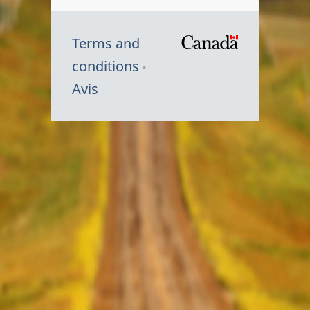
Terms and
/
conditions
Symbole
Avis
du
gouvernem
du
Canada