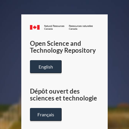
Canada.ca
/
Gouverneme
Open Science and
du
Technology Repository
Canada
English
Dépôt ouvert des
sciences et technologie
Français