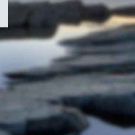
/
Symbole
du
gouvernement
du
Canada