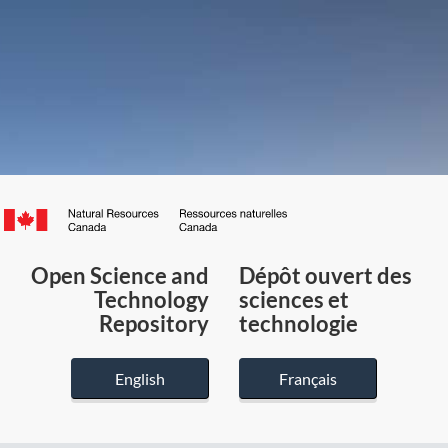
Canada.ca
/
Gouvernement
Open Science and
Dépôt ouvert des
du
Technology
sciences et
Canada
Repository
technologie
English
Français