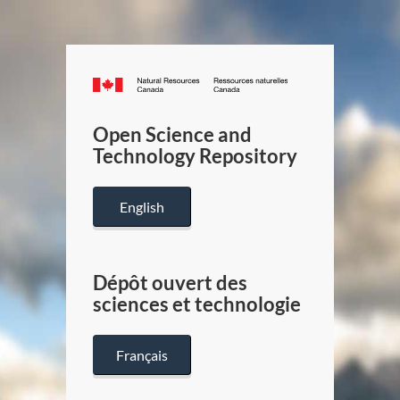
Canada.ca
/
Gouverneme
Open Science and
du
Technology Repository
Canada
English
Dépôt ouvert des
sciences et technologie
Français