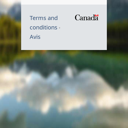
Terms and
/
conditions
Symbole
Avis
du
gouvernem
du
Canada