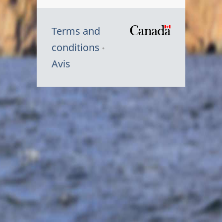
Terms and
/
conditions
Symbole
Avis
du
gouvernem
du
Canada