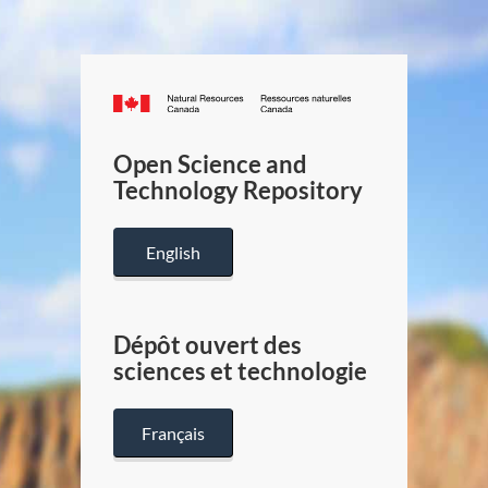
Canada.ca
/
Gouverneme
Open Science and
du
Technology Repository
Canada
English
Dépôt ouvert des
sciences et technologie
Français