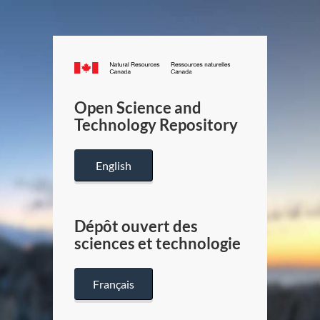
Canada.ca
/
Gouverneme
Open Science and
du
Technology Repository
Canada
English
Dépôt ouvert des
sciences et technologie
Français