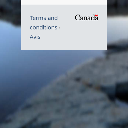
Terms and
/
conditions
Symbole
Avis
du
gouvernem
du
Canada