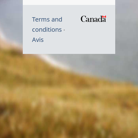
Terms and
/
conditions
Symbole
Avis
du
gouvernem
du
Canada