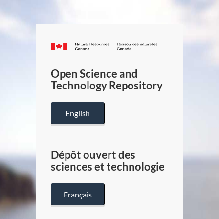
Canada.ca
/
Gouverneme
Open Science and
du
Technology Repository
Canada
English
Dépôt ouvert des
sciences et technologie
Français