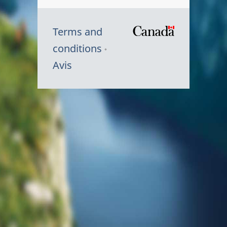
Terms and
/
conditions
Symbole
Avis
du
gouvernem
du
Canada