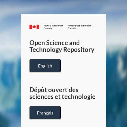
Canada.ca
/
Gouverneme
Open Science and
du
Technology Repository
Canada
English
Dépôt ouvert des
sciences et technologie
Français