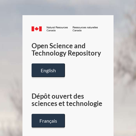
Canada.ca
/
Gouverneme
Open Science and
du
Technology Repository
Canada
English
Dépôt ouvert des
sciences et technologie
Français