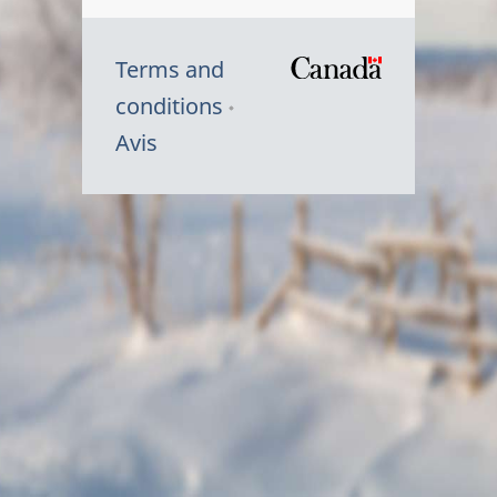
Terms and
/
conditions
Symbole
Avis
du
gouvernem
du
Canada