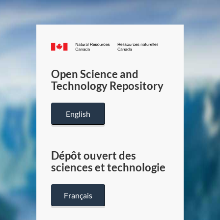
Canada.ca
/
Gouverneme
Open Science and
du
Technology Repository
Canada
English
Dépôt ouvert des
sciences et technologie
Français