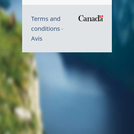
Terms and
/
conditions
Symbole
Avis
du
gouvernem
du
Canada