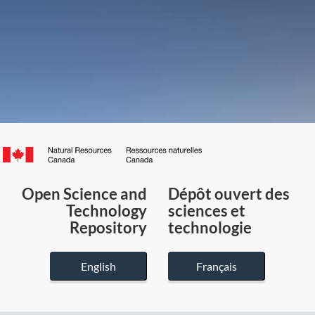
Canada.ca
/
Gouvernement
Open Science and
Dépôt ouvert des
du
Technology
sciences et
Canada
Repository
technologie
English
Français