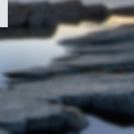
/
Symbole
du
gouvernement
du
Canada