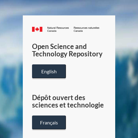
Canada.ca
/
Gouverneme
Open Science and
du
Technology Repository
Canada
English
Dépôt ouvert des
sciences et technologie
Français