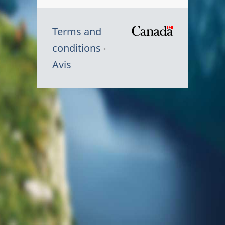
Terms and
/
conditions
Symbole
Avis
du
gouvernem
du
Canada