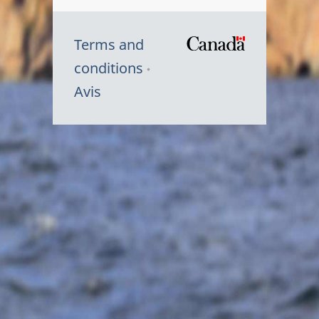
Terms and
/
conditions
Symbole
Avis
du
gouvernem
du
Canada