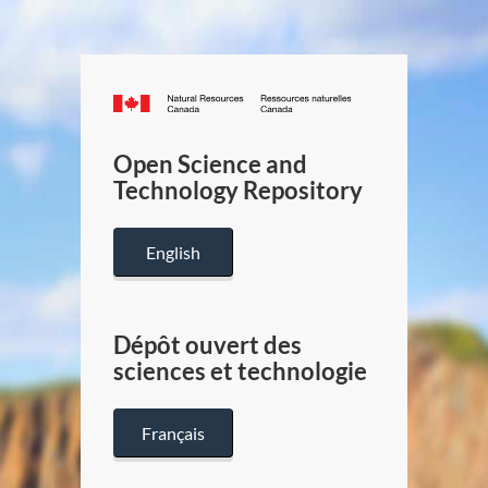
Canada.ca
/
Gouverneme
Open Science and
du
Technology Repository
Canada
English
Dépôt ouvert des
sciences et technologie
Français